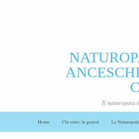
NATUROP
ANCESCHI 
Il naturopata 
Home
Chi sono: la genesi
La Naturopati