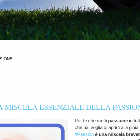
SSIONE
A MISCELA ESSENZIALE DELLA PASSIO
Per te che metti
passione
in tut
che hai voglia di aprirti alla gioia 
#
Passion
è una miscela brevett