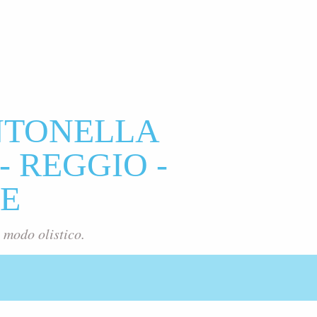
NTONELLA
- REGGIO -
E
 modo olistico.