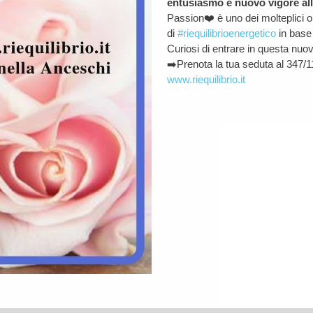
entusiasmo e nuovo vigore all
Passion
❤️
è uno dei molteplici ol
di
#
riequilibrioenergetico
in base 
Curiosi di entrare in questa nu
➡️
Prenota
la tua seduta al 347/
www.riequilibrio.it