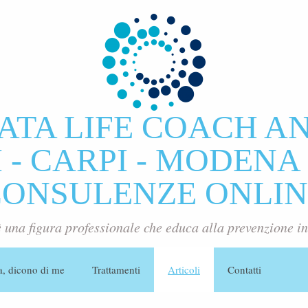
ATA LIFE COACH A
- CARPI - MODENA 
CONSULENZE ONLIN
è una figura professionale che educa alla prevenzione in
a, dicono di me
Trattamenti
Articoli
Contatti