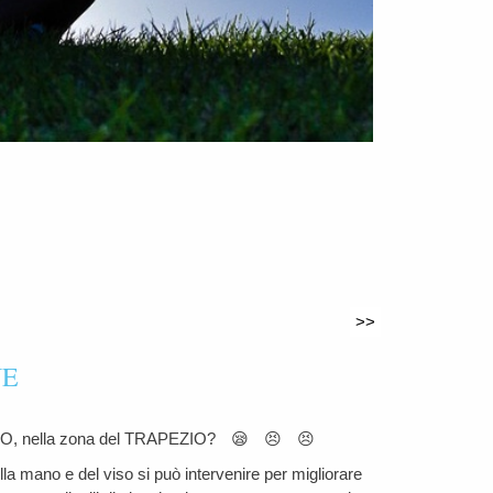
>>
NE
O, nella zona del TRAPEZIO?
😪
😣
😣
ella mano e del viso si può intervenire per migliorare