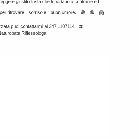
ggere gli stili di vita che ti portano a contrarre ed
 per ritrovare il sorriso e il buon umore.
😁
😀
🤗
zzata puoi contattarmi al 347 1107114
☎️
Naturopata Riflessologa