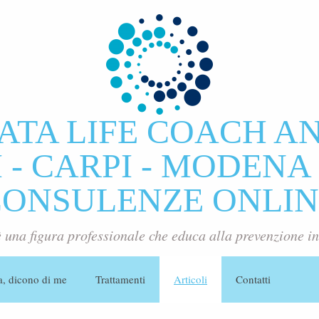
ATA LIFE COACH A
- CARPI - MODENA 
CONSULENZE ONLIN
è una figura professionale che educa alla prevenzione in
a, dicono di me
Trattamenti
Articoli
Contatti