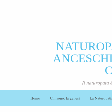
NATUROP
ANCESCHI 
Il naturopata 
Home
Chi sono: la genesi
La Naturopati