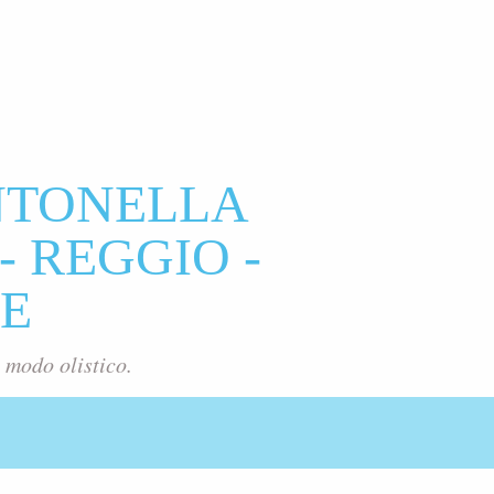
NTONELLA
- REGGIO -
E
 modo olistico.