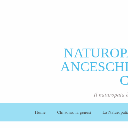
NATUROP
ANCESCHI 
Il naturopata 
Home
Chi sono: la genesi
La Naturopati