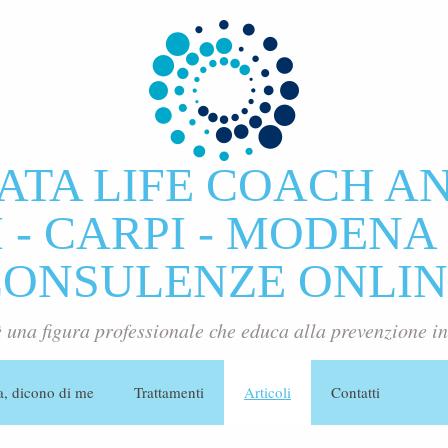
ATA LIFE COACH A
- CARPI - MODENA 
CONSULENZE ONLIN
è una figura professionale che educa alla prevenzione in
a, dicono di me
Trattamenti
Articoli
Contatti