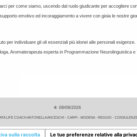
arci per come siamo, uscendo dal ruolo giudicante per accogliere con i
 supporto emotivo ed incoraggiamento a vivere con gioia le nostre giorna
 per individuare gli oli essenziali più idonei alle personali esigenze.
sologa, Aromaterapeuta esperta in Programmazione Neurolinguistica 
08/08/2026
ATA LIFE COACH ANTONELLA ANCESCHI - CARPI - MODENA - REGGIO - CONSULENZE ONLI
iva sulla raccolta
Le tue preferenze relative alla priva