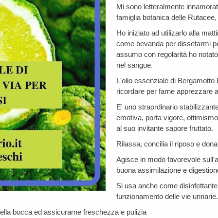
Mi sono letteralmente innamorata
famiglia botanica delle Rutacee,
Ho iniziato ad utilizarlo alla ma
come bevanda per dissetarmi per
assumo con regolarità ho notato 
nel sangue.
L'olio essenziale di Bergamotto
ricordare per farne apprezzare an
E' uno straordinario stabilizzan
emotiva, porta vigore, ottimismo
al suo invitante sapore fruttato.
Rilassa, concilia il riposo e dona
Agisce in modo favorevole sull'a
buona assimilazione e digestione
Si usa anche come disinfettante 
funzionamento delle vie urinarie.
e della bocca ed assicurarne freschezza e pulizia