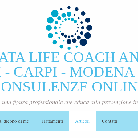
ATA LIFE COACH A
- CARPI - MODENA 
CONSULENZE ONLIN
è una figura professionale che educa alla prevenzione in
a, dicono di me
Trattamenti
Articoli
Contatti