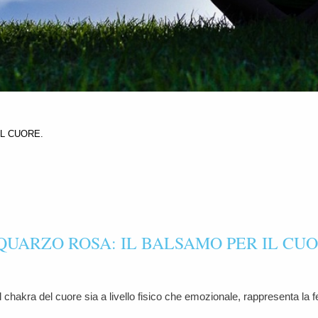
IL CUORE.
 QUARZO ROSA: IL BALSAMO PER IL CUO
l chakra del cuore sia a livello fisico che emozionale, rappresenta la fem