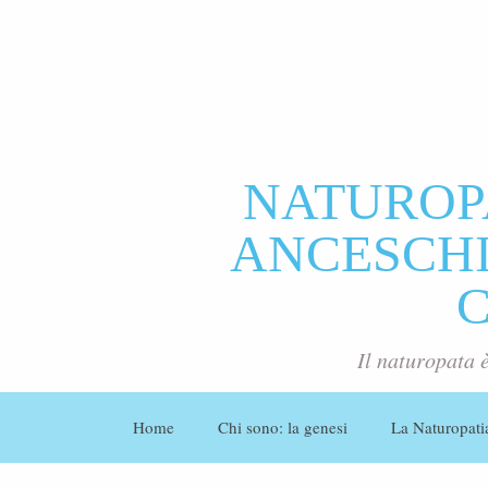
NATUROP
ANCESCHI 
Il naturopata 
Home
Chi sono: la genesi
La Naturopati