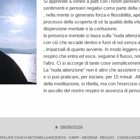
Si apprende a venire a patti con i nostri pensieri,
sentimenti e pensieri negativi come parte della
, nella mente si generano forza e flessibilità, 
processo della scoperta di sé la qualità della vita
dispersione mentale e la confusione.
la presenza mentale si basa sulla "nuda attenzion
con ciò che accade dentro e fuori di noi senza a
, imparziali di quanto avviene. In modo leggero 
respiro che entra ed esce, seguirne il flusso, not
l'altro. Ci si accorge di tante cose semplicemen
La "nuda attenzione" non è altro che assistere c
e si può praticare, per iniziare, per 15 minuti . Al
della meditazione, si ribella, ma con l'esercizi
in ascolto del nostro respiro in assenza di pensi
08/08/2026
ATA LIFE COACH ANTONELLA ANCESCHI - CARPI - MODENA - REGGIO - CONSULENZE ONLI