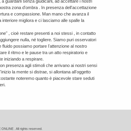
 a guardarli senza giudicarli, ad accettare i nostri
 nostra zona d'ombra . In presenza dell'accettazione
apertura e compassione. M
an mano che avanza il
 interiore migliora e ci lasciamo alle spalle la
e" , cioè restare presenti a noi stessi , in contatto
ggiungere nulla, né togliere. Siamo puri osservatori
e fluido possiamo portare l'attenzione al nostro
are il ritmo e le pause tra un atto respiratorio e
te iniziando a respirare.
on presenza agli stimoli che arrivano ai nostri sensi
l'inizio la mente si distrae, si allontana all'oggetto
o costante noteremo quanto è piacevole stare seduti
eri.
NE . All rights reserved.