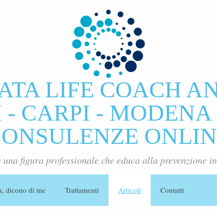
ATA LIFE COACH A
- CARPI - MODENA 
CONSULENZE ONLIN
è una figura professionale che educa alla prevenzione in
a, dicono di me
Trattamenti
Articoli
Contatti