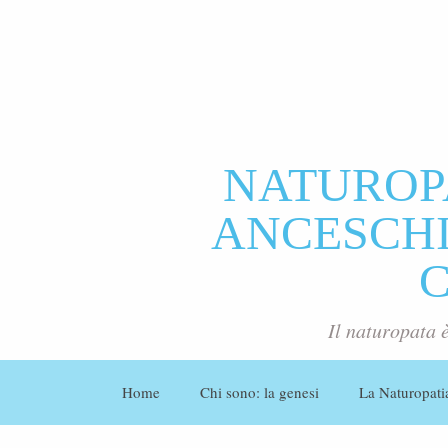
NATUROP
ANCESCHI 
Il naturopata 
Home
Chi sono: la genesi
La Naturopati