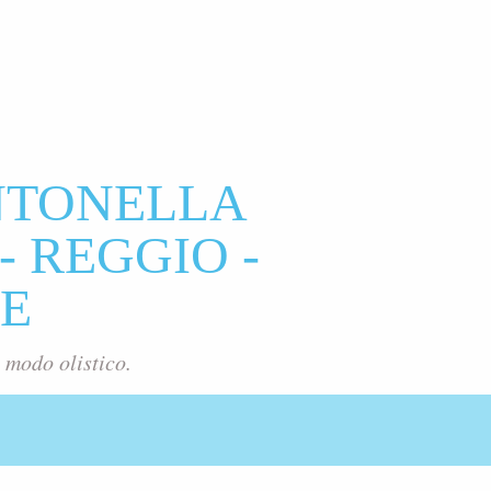
NTONELLA
- REGGIO -
E
 modo olistico.